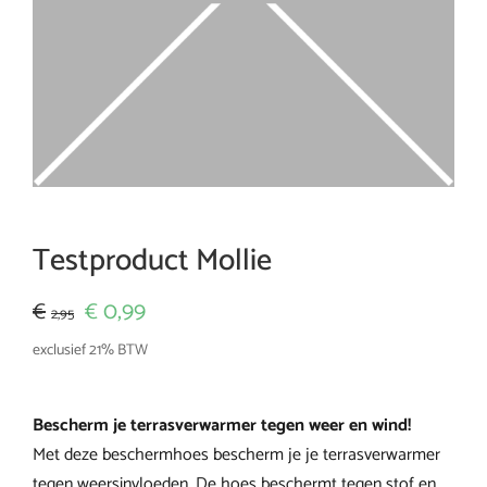
WooCommerce Cart
Testproduct Mollie
Oorspronkelijke
Huidige
0,99
€
€
2,95
prijs
prijs
exclusief 21% BTW
was:
is:
Bescherm je terrasverwarmer tegen weer en wind!
€2,95.
€0,99.
Met deze beschermhoes bescherm je je terrasverwarmer
tegen weersinvloeden. De hoes beschermt tegen stof en