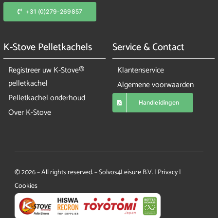
+31 (0)279-269857
K-Stove Pelletkachels
Service & Contact
Registreer uw K-Stove®
Klantenservice
pelletkachel
Algemene voorwaarden
Pelletkachel onderhoud
Handleidingen
Over K-Stove
© 2026 – All rights reserved. – Solvos4Leisure B.V.
|
Privacy
|
Cookies