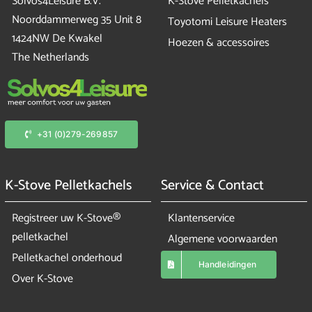
Solvos4Leisure B.V.
K-Stove Pelletkachels
Noorddammerweg 35 Unit 8
Toyotomi Leisure Heaters
1424NW De Kwakel
Hoezen & accessoires
The Netherlands
+31 (0)279-269857
K-Stove Pelletkachels
Service & Contact
Registreer uw K-Stove®
Klantenservice
pelletkachel
Algemene voorwaarden
Pelletkachel onderhoud
Handleidingen
Over K-Stove