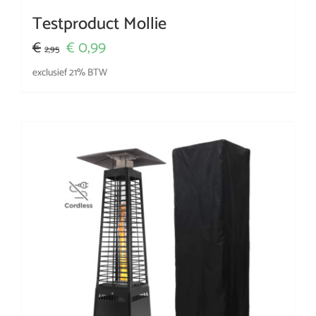
Testproduct Mollie
Oorspronkelijke
Huidige
0,99
€
€
2,95
prijs
prijs
exclusief 21% BTW
was:
is:
€2,95.
€0,99.