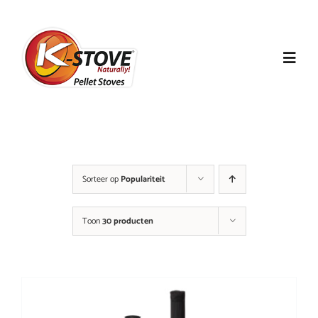
Ga
naar
inhoud
Toggl
Navig
Home
K-Stove
Sorteer op
Populariteit
Solvos4Leisure
Toon
30 producten
Producten
Klantenservice